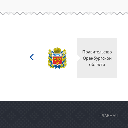
Министерство
Правител
культуры
Оренбур
Российской
облас
федерации
ГЛАВНАЯ