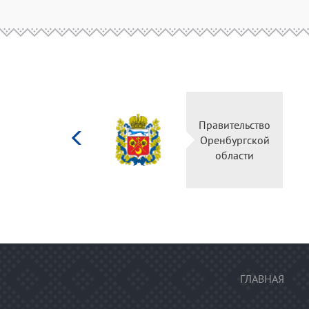
Министерство
Правительство
культуры
Оренбургской
Российской
области
федерации
ГЛАВНАЯ