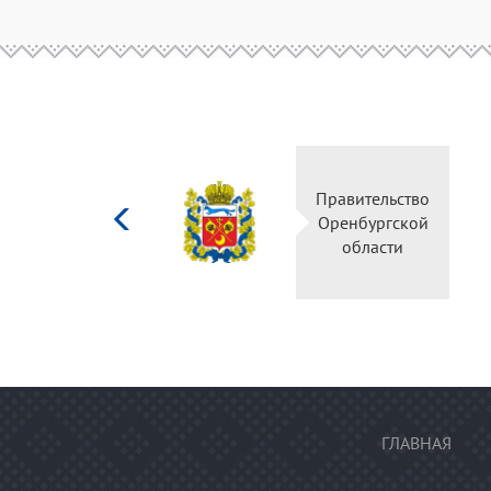
Министерство
Прав
культуры
Орен
Российской
о
федерации
ГЛАВНАЯ