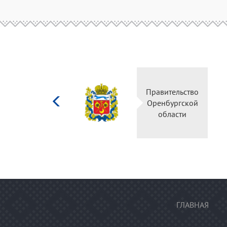
Министерство
Правительство
культуры
Оренбургской
Российской
области
федерации
ГЛАВНАЯ