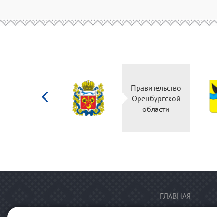
Министерство
Правительство
культуры
Оренбургской
Российской
области
федерации
ГЛАВНАЯ