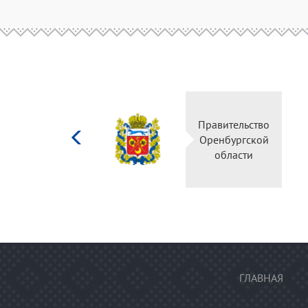
Министерство
культуры
Российской
федерации
ГЛАВНАЯ