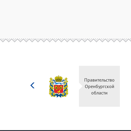
Министерство
Правительство
культуры
Оренбургской
Российской
области
федерации