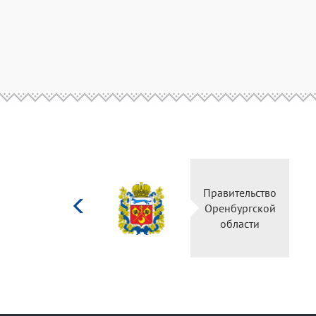
Министерство
Правительство
культуры
Оренбургской
Российской
области
федерации