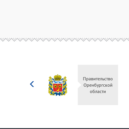
Министерство
Правительство
культуры
Оренбургской
Российской
области
федерации