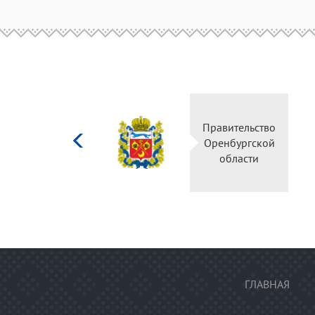
Министерство
Правительство
культуры
Оренбургской
Российской
области
федерации
ГЛАВНАЯ