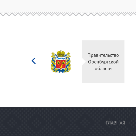
Министерство
Правительство
культуры
Оренбургской
Российской
области
федерации
ГЛАВНАЯ