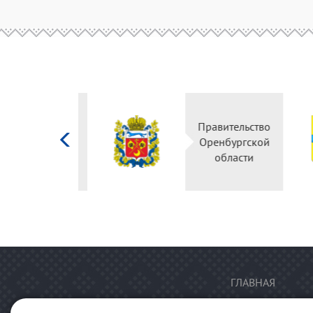
Министерство
Правительство
культуры
Оренбургской
Российской
области
федерации
ГЛАВНАЯ