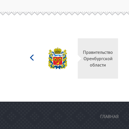
Министерство
Правительств
культуры
Оренбургско
Российской
области
федерации
ГЛАВНАЯ