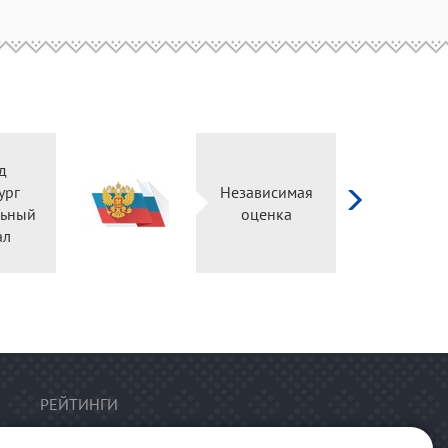
д
ург
Независимая
ьный
оценка
ал
РЕЙТИНГИ