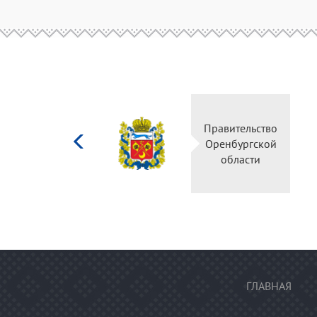
Министерство
Правительство
культуры
Оренбургской
Российской
области
федерации
ГЛАВНАЯ