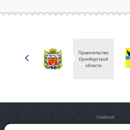
Министерство
Правительство
культуры
Оренбургской
Российской
области
федерации
ГЛАВНАЯ