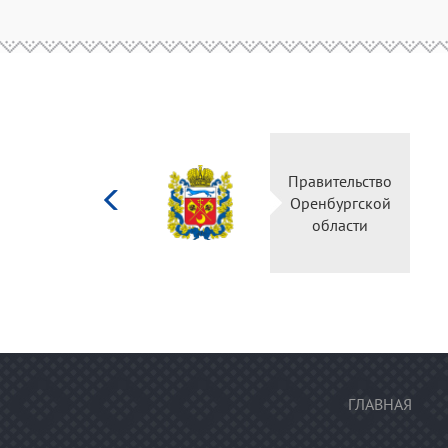
Министерство
Правитель
культуры
Оренбургс
Российской
област
федерации
ГЛАВНАЯ