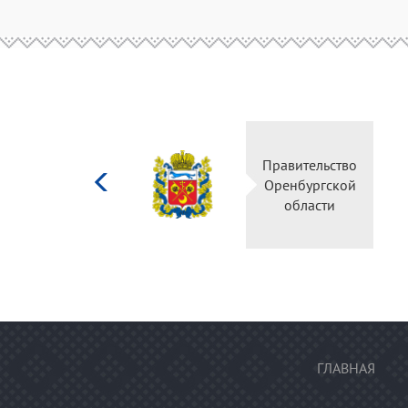
Министерство
Правительство
культуры
Оренбургской
Российской
области
федерации
ГЛАВНАЯ