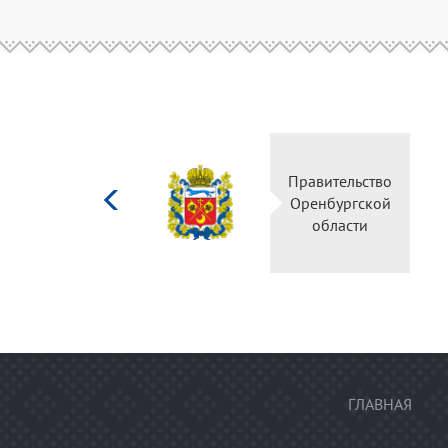
Министерство
Правительство
культуры
Оренбургской
Российской
области
федерации
ГЛАВНАЯ