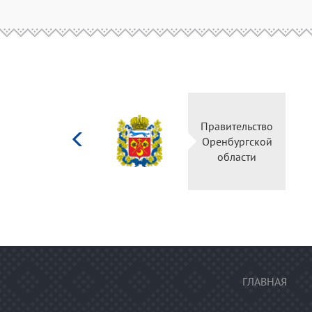
Министерство
Правительство
культуры
Оренбургской
Российской
области
федерации
ГЛАВНАЯ