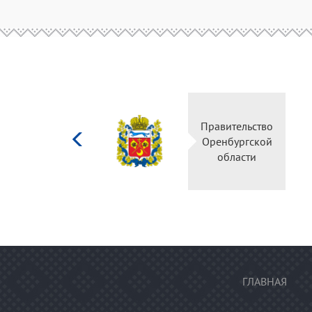
Министерство
Правительство
культуры
Оренбургской
Российской
области
федерации
ГЛАВНАЯ