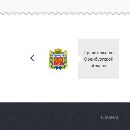
Министерство
Правительство
культуры
Оренбургской
Российской
области
федерации
ГЛАВНАЯ