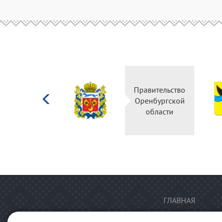
Министерство
Правительство
культуры
Оренбургской
Российской
области
федерации
ГЛАВНАЯ