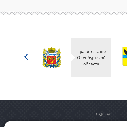
Министерство
Правительство
культуры
Оренбургской
Российской
области
федерации
ГЛАВНАЯ