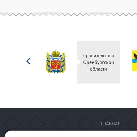
Министерство
Правительство
культуры
Оренбургской
Российской
области
федерации
ГЛАВНАЯ