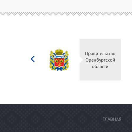
Министерство
Правительство
культуры
Оренбургской
Российской
области
федерации
ГЛАВНАЯ