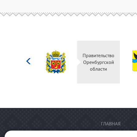
Министерство
Правительство
культуры
Оренбургской
Российской
области
федерации
ГЛАВНАЯ