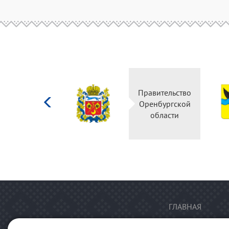
Министерство
Правительство
культуры
Оренбургской
Российской
области
федерации
ГЛАВНАЯ