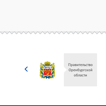
Министерство
Правительство
культуры
Оренбургской
Российской
области
федерации