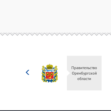
Министерство
Правительство
культуры
Оренбургской
Российской
области
федерации