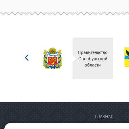
Министерство
Правительство
культуры
Оренбургской
Российской
области
федерации
ГЛАВНАЯ