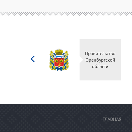
Министерство
Правительство
культуры
Оренбургской
Российской
области
федерации
ГЛАВНАЯ