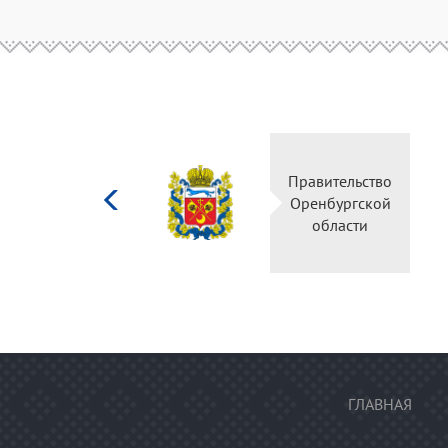
Министерство
Правительство
культуры
Оренбургской
Российской
области
федерации
ГЛАВНАЯ