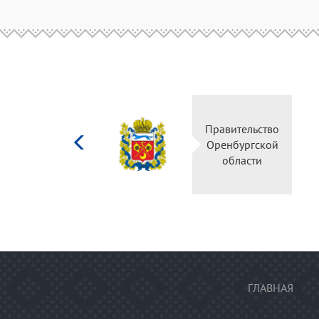
Министерство
Правител
культуры
Оренбур
Российской
облас
федерации
ГЛАВНАЯ