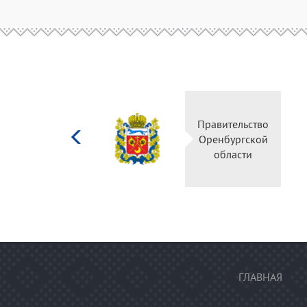
Министерство
Правительство
культуры
Оренбургской
Российской
области
федерации
ГЛАВНАЯ