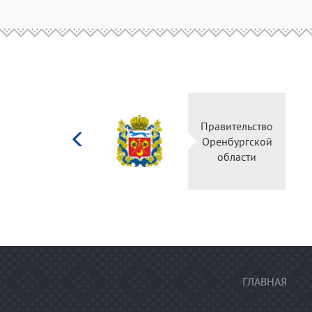
Министерство
Правительство
культуры
Оренбургской
Российской
области
федерации
ГЛАВНАЯ