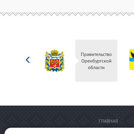
Министерство
Правительство
культуры
Оренбургской
Российской
области
федерации
ГЛАВНАЯ