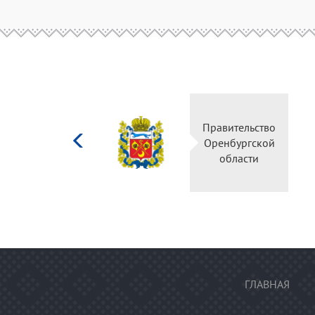
Министерство
Прав
культуры
Орен
Российской
о
федерации
ГЛАВНАЯ