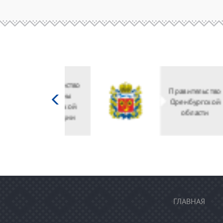
Министерство
культуры
Российской
федерации
ГЛАВНАЯ