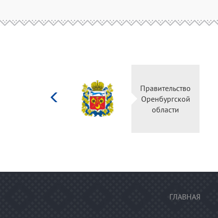
Министерство
Правительство
культуры
Оренбургской
Российской
области
федерации
ГЛАВНАЯ