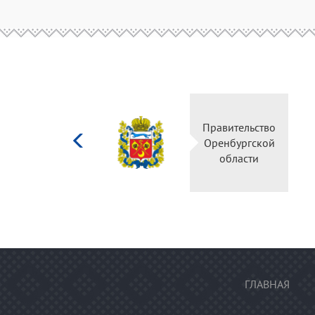
Министерство
Правительство
культуры
Оренбургской
Российской
области
федерации
ГЛАВНАЯ