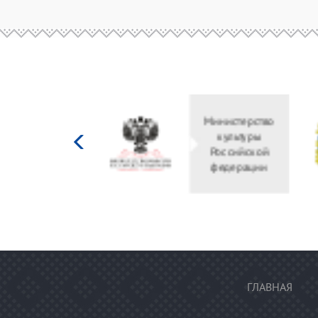
Министерство
культуры
Российской
федерации
ГЛАВНАЯ