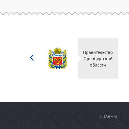
Министерство
Правительство
культуры
Оренбургской
Российской
области
федерации
ГЛАВНАЯ