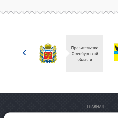
Министерство
Правительство
культуры
Оренбургской
Российской
области
федерации
ГЛАВНАЯ