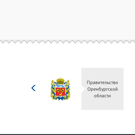
Министерство
Правительство
культуры
Оренбургской
Российской
области
федерации