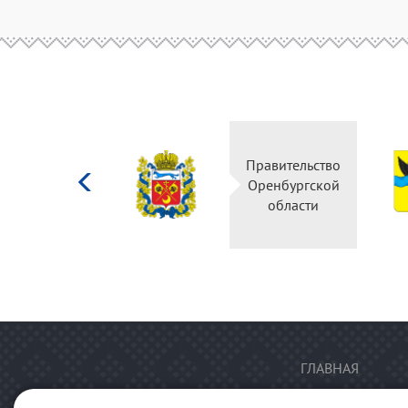
Министерство
Правительство
культуры
Оренбургской
Российской
области
федерации
ГЛАВНАЯ