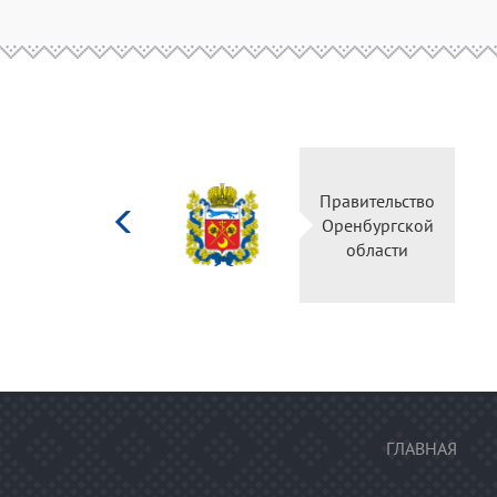
Министерство
Правительство
культуры
Оренбургской
Российской
области
федерации
ГЛАВНАЯ