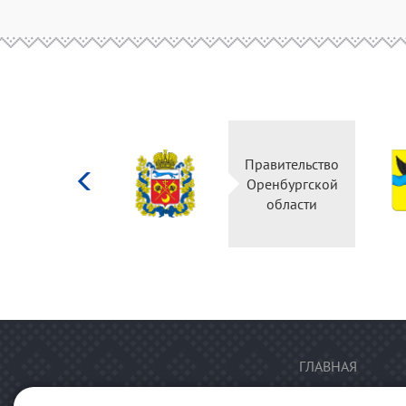
Министерство
Правительство
культуры
Оренбургской
Российской
области
федерации
ГЛАВНАЯ