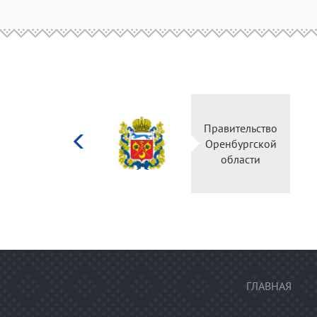
Министерство
Правительство
культуры
Оренбургской
Российской
области
федерации
ГЛАВНАЯ