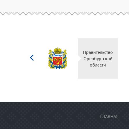
Министерство
Правительс
культуры
Оренбургск
Российской
области
федерации
ГЛАВНАЯ